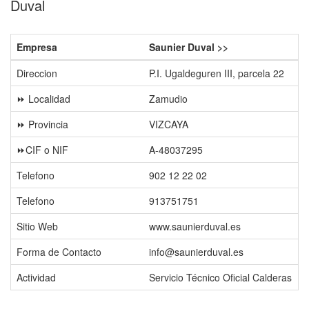
Duval
Empresa
Saunier Duval >>
Direccion
P.I. Ugaldeguren III, parcela 22
⏩ Localidad
Zamudio
⏩ Provincia
VIZCAYA
⏩CIF o NIF
A-48037295
Telefono
902 12 22 02
Telefono
913751751
Sitio Web
www.saunierduval.es
Forma de Contacto
info@saunierduval.es
Actividad
Servicio Técnico Oficial Calderas