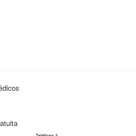
édicos
atuita
Teléfono 2