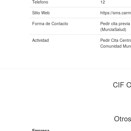
Telefono
12
Sitio Web
https://sms.car
Forma de Contacto
Pedir cita previ
(MurciaSalud)
Actividad
Pedir Cita Centr
Comunidad Murc
CIF O
Otros
Empresa