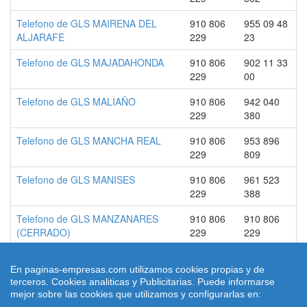
Telefono de GLS MAIRENA DEL
910 806
955 09 48
ALJARAFE
229
23
Telefono de GLS MAJADAHONDA
910 806
902 11 33
229
00
Telefono de GLS MALIAÑO
910 806
942 040
229
380
Telefono de GLS MANCHA REAL
910 806
953 896
229
809
Telefono de GLS MANISES
910 806
961 523
229
388
Telefono de GLS MANZANARES
910 806
910 806
(CERRADO)
229
229
En paginas-empresas.com utilizamos cookies propias y de
terceros. Cookies analiticas y Publicitarias. Puede informarse
© 2026 paginas-empresas.com
mejor sobre las cookies que utilizamos y configurarlas en:
Quienes Somos
|
Condiciones de uso
|
Aviso legal
|
contacto
|
Ley