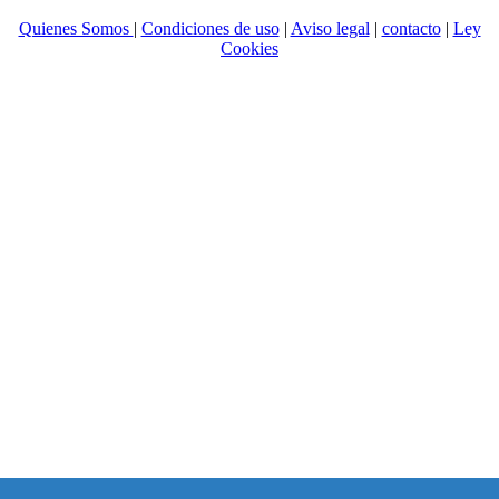
Quienes Somos
|
Condiciones de uso
|
Aviso legal
|
contacto
|
Ley
Cookies