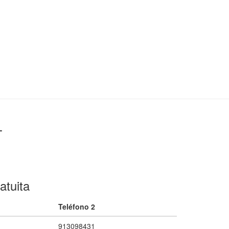
L
atuita
Teléfono 2
913098431