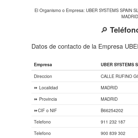
El Organismo o Empresa: UBER SYSTEMS SPAIN SL d
MADRID y
🔎
Teléfon
Datos de contacto de la Empresa U
Empresa
UBER SYSTEMS S
Direccion
CALLE RUFINO G
⏩ Localidad
MADRID
⏩ Provincia
MADRID
⏩CIF o NIF
B66254202
Telefono
911 232 187
Telefono
900 839 302