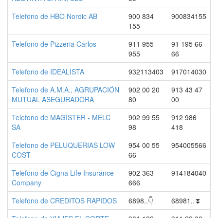
Telefono de HBO Nordic AB
900 834
900834155
155
Telefono de Pizzeria Carlos
911 955
91 195 66
955
66
Telefono de IDEALISTA
932113403
917014030
Telefono de A.M.A., AGRUPACIÓN
902 00 20
913 43 47
MUTUAL ASEGURADORA
80
00
Telefono de MAGISTER - MELC
902 99 55
912 986
SA
98
418
Telefono de PELUQUERIAS LOW
954 00 55
954005566
COST
66
Telefono de Cigna Life Insurance
902 363
914184040
Company
666
Telefono de CREDITOS RAPIDOS
6898..👇
68981..⏬