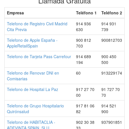
Llamada Gratuita
Empresa
Teléfono 1
Teléfono 2
Telefono de Registro Civil Madrid
914 936
914 931
Cita Previa
630
739
Telefono de Apple España -
900 812
900812703
AppleRetailSpain
703
Telefono de Tarjeta Pass Carrefour
914 689
900 450
194
500
Telefono de Renovar DNI en
60
913229174
Comisarias
Telefono de Hospital La Paz
917 27 70
91 727 70
00
70
Telefono de Grupo Hospitalario
917 81 06
914 521
Quirónsalud
82
900
Telefono de HABITACLIA -
902 30 38
937901851
ADEVINTA SPAIN, SLU
33