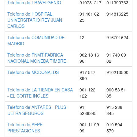
Telefono de TRAVELGENIO
910781217
911390763
Telefono de HOSPITAL
91 481 62
914816225
UNIVERSITARIO REY JUAN
25
CARLOS
Telefono de COMUNIDAD DE
12
916701624
MADRID
Telefono de FNMT FABRICA
902 18 16
91 740 69
NACIONAL MONEDA TIMBRE
96
82
Telefono de MCDONALDS
917 547
910213500.
890
Telefono de LA TIENDA EN CASA
901 122
900 53 51
- EL CORTE INGLES
122
85
Telefono de ANTARES - PLUS
91
915 236
ULTRA SEGUROS
5236345
345
Telefono de SEPE
901 11 99
910 504
PRESTACIONES
99
579