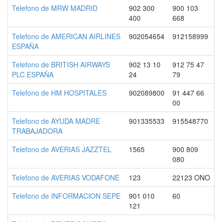
Telefono de MRW MADRID
902 300
900 103
400
668
Telefono de AMERICAN AIRLINES
902054654
912158999
ESPAÑA
Telefono de BRITISH AIRWAYS
902 13 10
912 75 47
PLC ESPAÑA
24
79
Telefono de HM HOSPITALES
902089800
91 447 66
00
Telefono de AYUDA MADRE
901335533
915548770
TRABAJADORA
Telefono de AVERIAS JAZZTEL
1565
900 809
080
Telefono de AVERIAS VODAFONE
123
22123 ONO
Telefono de INFORMACION SEPE
901 010
60
121