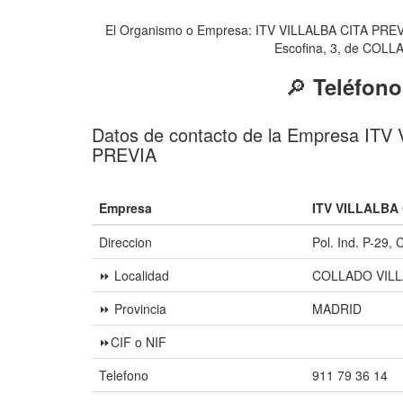
El Organismo o Empresa: ITV VILLALBA CITA PREVIA de
Escofina, 3, de COLLAD
🔎
Teléfono
Datos de contacto de la Empresa ITV
PREVIA
Empresa
ITV VILLALBA 
Direccion
Pol. Ind. P-29, 
⏩ Localidad
COLLADO VIL
⏩ Provincia
MADRID
⏩CIF o NIF
Telefono
911 79 36 14