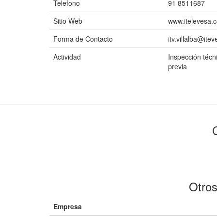
Telefono
91 8511687
Sitio Web
www.itelevesa.c
Forma de Contacto
itv.villalba@ite
Actividad
Inspección técni
previa
Otros
Empresa