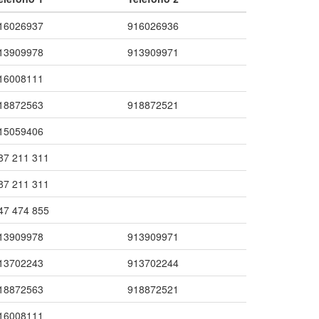
16026937
916026936
13909978
913909971
16008111
18872563
918872521
15059406
87 211 311
87 211 311
47 474 855
13909978
913909971
13702243
913702244
18872563
918872521
16008111