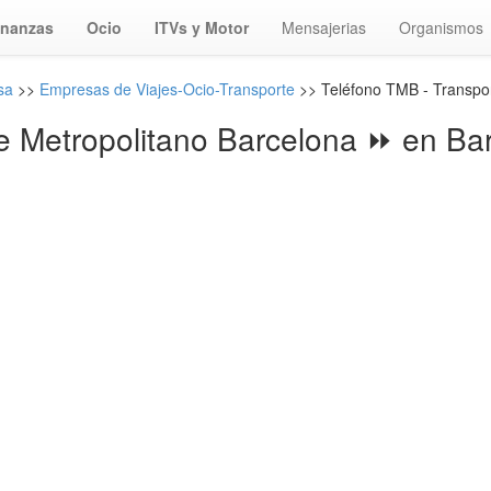
inanzas
Ocio
ITVs y Motor
Mensajerias
Organismos
sa
>>
Empresas de Viajes-Ocio-Transporte
>> Teléfono TMB - Transpor
e Metropolitano Barcelona ⏩ en Ba