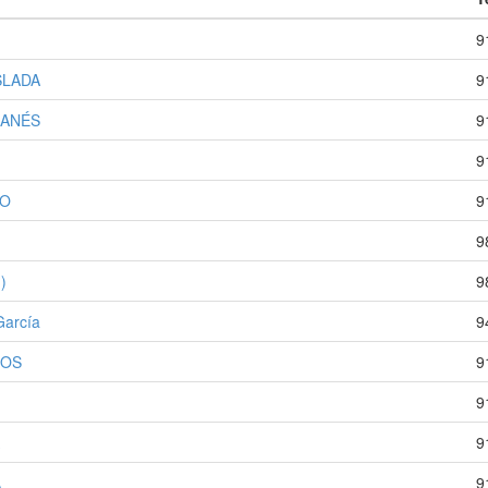
9
SLADA
9
GANÉS
9
9
GO
9
9
)
9
García
9
NOS
9
9
9
A
9