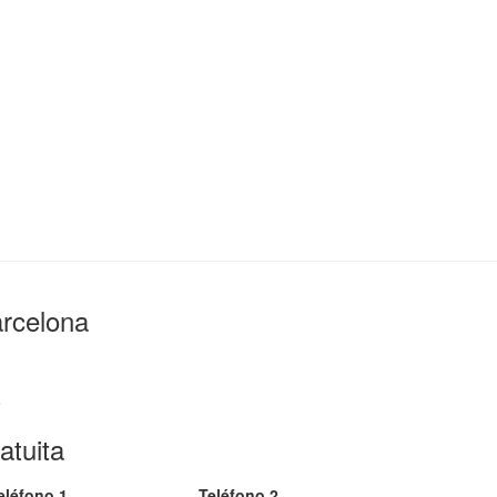
rcelona
5
atuita
eléfono 1
Teléfono 2