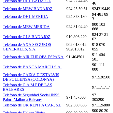
Telefono de DHL BADAJOZ
924 27 44 46
46
Telefono de MRW BADAJOZ
924 25 50 51
924319449
94 481 89
Telefono de DHL MERIDA
924 378 130
31
900 103
Telefono de MRW MERIDA
924 31 94 49
668
924 27 21
Telefono de GLS BADAJOZ
910 806 229
62
Telefono de AXA SEGUROS
902 013 012 |
918 070
GENERALES, S.A.
902013012
055
911 404
Telefono de AIR EUROPA ESPAÑA
911404501
501
901 111
Telefono de BANCA MARCH S.A.
000
Telefono de CAIXA D'ESTALVIS
971530500
DE POLLENSA (COLONYA)
Telefono de C.A.M.P.DE LAS
971171717
BALEARES
Telefono de Seguridad Social INSS
971
971 437300
Palma Mallorca Baleares
305290
Telefono de OK RENT A CAR, S.L
902 360 636
971126880
900 80 20
Telefono de Halcon Viajes
900 80 20 20