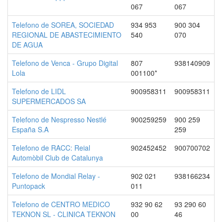
067
067
Telefono de SOREA, SOCIEDAD
934 953
900 304
REGIONAL DE ABASTECIMIENTO
540
070
DE AGUA
Telefono de Venca - Grupo Digital
807
938140909
Lola
001100*
Telefono de LIDL
900958311
900958311
SUPERMERCADOS SA
Telefono de Nespresso Nestlé
900259259
900 259
España S.A
259
Telefono de RACC: Reial
902452452
900700702
Automòbil Club de Catalunya
Telefono de Mondial Relay -
902 021
938166234
Puntopack
011
Telefono de CENTRO MEDICO
932 90 62
93 290 60
TEKNON SL - CLINICA TEKNON
00
46