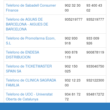
Telefono de Sabadell Consumer
902 32 30
93 400 43
Finance
00
02
Telefono de AGUAS DE
935219777
935219777
BARCELONA - AIGUES DE
BARCELONA
Telefono de Promofarma Ecom,
902 930
933 009
S.L
918
926
Telefono de ENDESA
900 878
900878119
DISTRIBUCION
119
Telefono de TICKETMASTER
902 150
933040750
SPAIN SA
025
Telefono de CLINICA SAGRADA
932 12 23
932122300
FAMILIA
00
Telefono de UOC - Universitat
934 81 72
934817272
Oberta de Catalunya
72