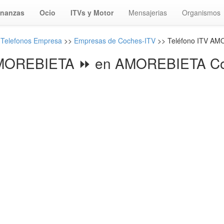
inanzas
Ocio
ITVs y Motor
Mensajerias
Organismos
 Telefonos Empresa
>>
Empresas de Coches-ITV
>> Teléfono ITV A
MOREBIETA ⏩ en AMOREBIETA Co