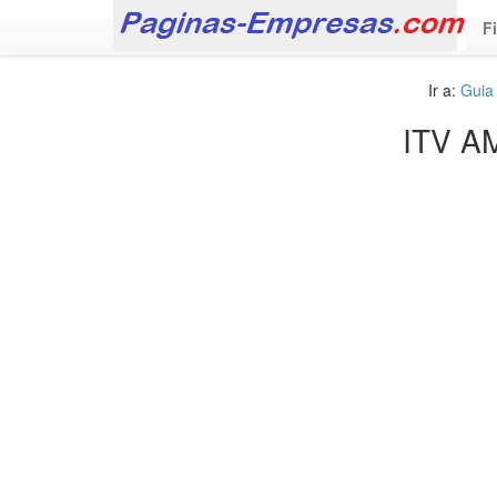
F
Ir a:
Guia
ITV A