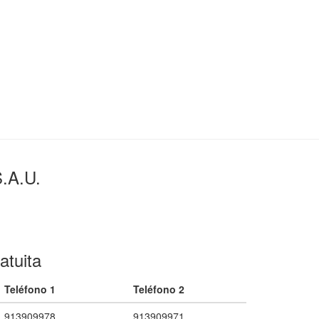
S.A.U.
atuita
Teléfono 1
Teléfono 2
913909978
913909971