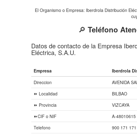
El Organismo o Empresa: Iberdrola Distribución Elé
cuy
🔎
Teléfono Atenc
Datos de contacto de la Empresa Iberdr
Eléctrica, S.A.U.
Empresa
Iberdrola Di
Direccion
AVENIDA SA
⏩ Localidad
BILBAO
⏩ Provincia
VIZCAYA
⏩CIF o NIF
A-48010615
Telefono
900 171 171