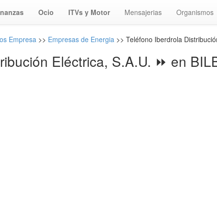
inanzas
Ocio
ITVs y Motor
Mensajerias
Organismos
nos Empresa
>>
Empresas de Energia
>> Teléfono Iberdrola Distribución
tribución Eléctrica, S.A.U. ⏩ en B