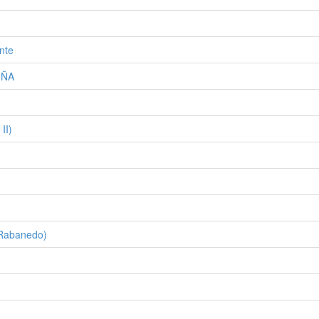
nte
UÑA
II)
 Rabanedo)