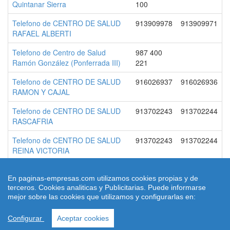
Quintanar Sierra
100
Telefono de CENTRO DE SALUD
913909978
913909971
RAFAEL ALBERTI
Telefono de Centro de Salud
987 400
Ramón González (Ponferrada III)
221
Telefono de CENTRO DE SALUD
916026937
916026936
RAMON Y CAJAL
Telefono de CENTRO DE SALUD
913702243
913702244
RASCAFRIA
Telefono de CENTRO DE SALUD
913702243
913702244
REINA VICTORIA
En paginas-empresas.com utilizamos cookies propias y de
terceros. Cookies analiticas y Publicitarias. Puede informarse
© 2026 paginas-empresas.com
mejor sobre las cookies que utilizamos y configurarlas en:
Quienes Somos
|
Condiciones de uso
|
Aviso legal
|
contacto
|
Ley
Cookies
Configurar
Aceptar cookies