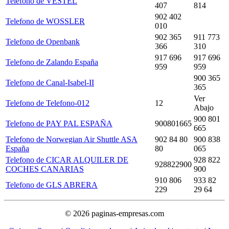
Telefono de VESTEL
407
814
902 402
Telefono de WOSSLER
010
902 365
911 773
Telefono de Openbank
366
310
917 696
917 696
Telefono de Zalando España
959
959
900 365
Telefono de Canal-Isabel-II
365
Ver
Telefono de Telefono-012
12
Abajo
900 801
Telefono de PAY PAL ESPAÑA
900801665
665
Telefono de Norwegian Air Shuttle ASA
902 84 80
900 838
España
80
065
Telefono de CICAR ALQUILER DE
928 822
928822900
COCHES CANARIAS
900
910 806
933 82
Telefono de GLS ABRERA
229
29 64
© 2026 paginas-empresas.com