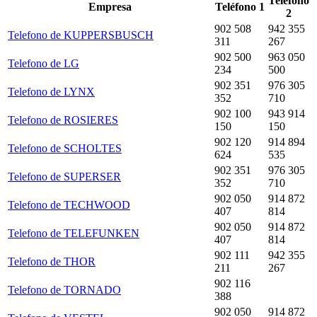
Teléfono
Empresa
Teléfono 1
2
902 508
942 355
Telefono de KUPPERSBUSCH
311
267
902 500
963 050
Telefono de LG
234
500
902 351
976 305
Telefono de LYNX
352
710
902 100
943 914
Telefono de ROSIERES
150
150
902 120
914 894
Telefono de SCHOLTES
624
535
902 351
976 305
Telefono de SUPERSER
352
710
902 050
914 872
Telefono de TECHWOOD
407
814
902 050
914 872
Telefono de TELEFUNKEN
407
814
902 111
942 355
Telefono de THOR
211
267
902 116
Telefono de TORNADO
388
902 050
914 872