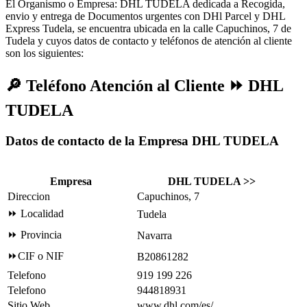
El Organismo o Empresa: DHL TUDELA dedicada a Recogida,
envio y entrega de Documentos urgentes con DHl Parcel y DHL
Express Tudela, se encuentra ubicada en la calle Capuchinos, 7 de
Tudela y cuyos datos de contacto y teléfonos de atención al cliente
son los siguientes:
🔎
Teléfono Atención al Cliente ⏩ DHL
TUDELA
Datos de contacto de la Empresa DHL TUDELA
Empresa
DHL TUDELA >>
Direccion
Capuchinos, 7
⏩ Localidad
Tudela
⏩ Provincia
Navarra
⏩CIF o NIF
B20861282
Telefono
919 199 226
Telefono
944818931
Sitio Web
www.dhl.com/es/