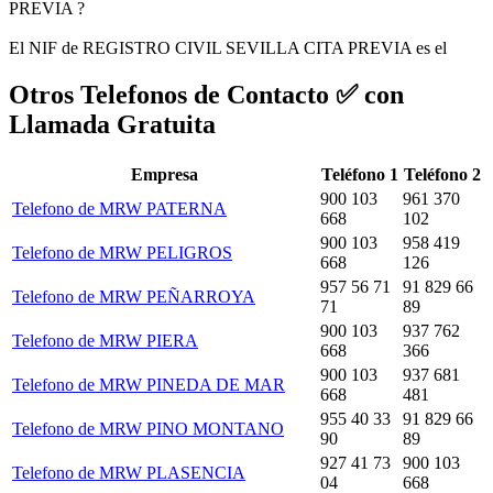
PREVIA ?
El NIF de REGISTRO CIVIL SEVILLA CITA PREVIA es el
Otros Telefonos de Contacto ✅ con
Llamada Gratuita
Empresa
Teléfono 1
Teléfono 2
900 103
961 370
Telefono de MRW PATERNA
668
102
900 103
958 419
Telefono de MRW PELIGROS
668
126
957 56 71
91 829 66
Telefono de MRW PEÑARROYA
71
89
900 103
937 762
Telefono de MRW PIERA
668
366
900 103
937 681
Telefono de MRW PINEDA DE MAR
668
481
955 40 33
91 829 66
Telefono de MRW PINO MONTANO
90
89
927 41 73
900 103
Telefono de MRW PLASENCIA
04
668