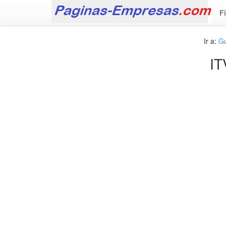
F
Ir a:
Gu
IT