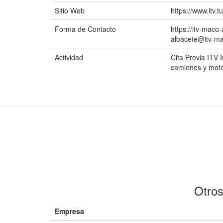
Sitio Web
https://www.itv.t
Forma de Contacto
https://itv-maco-
albacete@itv-m
Actividad
Cita Previa ITV 
camiones y mot
Otros
Empresa