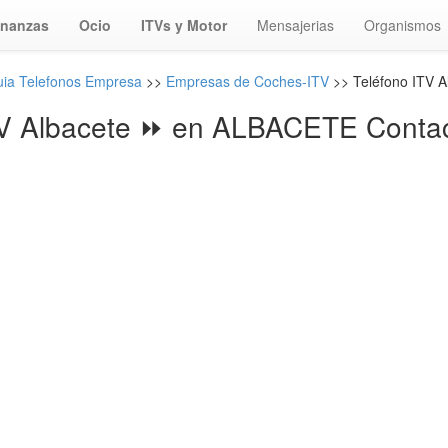
inanzas
Ocio
ITVs y Motor
Mensajerias
Organismos
ia Telefonos Empresa
>>
Empresas de Coches-ITV
>> Teléfono ITV A
V Albacete ⏩ en ALBACETE Conta