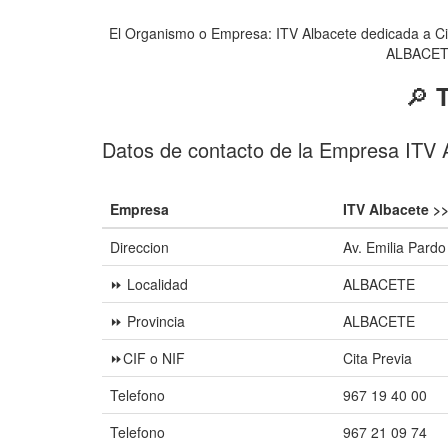
El Organismo o Empresa: ITV Albacete dedicada a Cit
ALBACETE 
🔎
T
Datos de contacto de la Empresa ITV 
Empresa
ITV Albacete >
Direccion
Av. Emilia Pard
⏩ Localidad
ALBACETE
⏩ Provincia
ALBACETE
⏩CIF o NIF
Cita Previa
Telefono
967 19 40 00
Telefono
967 21 09 74