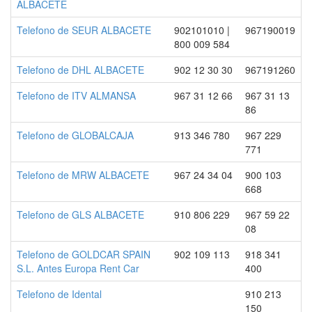
ALBACETE
Telefono de SEUR ALBACETE
902101010 |
967190019
800 009 584
Telefono de DHL ALBACETE
902 12 30 30
967191260
Telefono de ITV ALMANSA
967 31 12 66
967 31 13
86
Telefono de GLOBALCAJA
913 346 780
967 229
771
Telefono de MRW ALBACETE
967 24 34 04
900 103
668
Telefono de GLS ALBACETE
910 806 229
967 59 22
08
Telefono de GOLDCAR SPAIN
902 109 113
918 341
S.L. Antes Europa Rent Car
400
Telefono de Idental
910 213
150