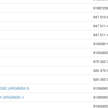
9188725
947 510 
947 511 
947 511 
9160081
9160269
975 320 
920 370 
920 300 
IDAD (ARGANDA 2)
9139099
Y (ARGANDA 1)
9139099
9160269