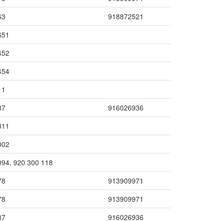
63
918872521
651
452
454
11
37
916026936
311
002
094, 920 300 118
78
913909971
78
913909971
37
916026936