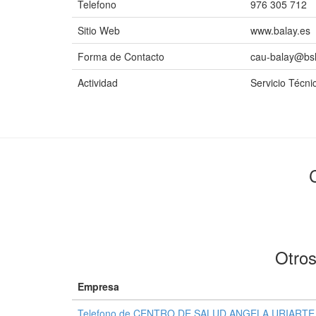
Telefono
976 305 712
Sitio Web
www.balay.es
Forma de Contacto
cau-balay@bs
Actividad
Servicio Técni
Otros
Empresa
Telefono de CENTRO DE SALUD ANGELA URIARTE