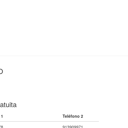
O
atuita
 1
Teléfono 2
78
913909971