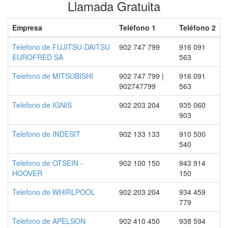
Llamada Gratuita
Empresa
Teléfono 1
Teléfono 2
Telefono de FUJITSU-DAITSU
902 747 799
916 091
EUROFRED SA
563
Telefono de MITSUBISHI
902 747 799 |
916 091
902747799
563
Telefono de IGNIS
902 203 204
935 060
903
Telefono de INDESIT
902 133 133
910 500
540
Telefono de OTSEIN -
902 100 150
943 914
HOOVER
150
Telefono de WHIRLPOOL
902 203 204
934 459
779
Telefono de APELSON
902 410 450
938 594