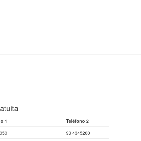
atuita
no 1
Teléfono 2
050
93 4345200