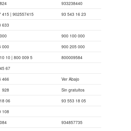
824
933238440
7 415 | 902557415
93 543 16 23
3 633
000
900 100 000
5 000
900 205 000
10 10 | 800 009 5
800009584
45 67
6 466
Ver Abajo
1 928
Sin gratuitos
18 06
93 553 18 05
0 108
084
934857735