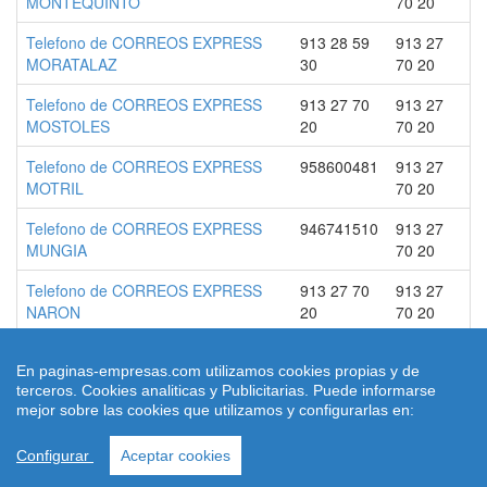
MONTEQUINTO
70 20
Telefono de CORREOS EXPRESS
913 28 59
913 27
MORATALAZ
30
70 20
Telefono de CORREOS EXPRESS
913 27 70
913 27
MOSTOLES
20
70 20
Telefono de CORREOS EXPRESS
958600481
913 27
MOTRIL
70 20
Telefono de CORREOS EXPRESS
946741510
913 27
MUNGIA
70 20
Telefono de CORREOS EXPRESS
913 27 70
913 27
NARON
20
70 20
En paginas-empresas.com utilizamos cookies propias y de
terceros. Cookies analiticas y Publicitarias. Puede informarse
© 2026 paginas-empresas.com
mejor sobre las cookies que utilizamos y configurarlas en:
Quienes Somos
|
Condiciones de uso
|
Aviso legal
|
contacto
|
Ley
Cookies
Configurar
Aceptar cookies