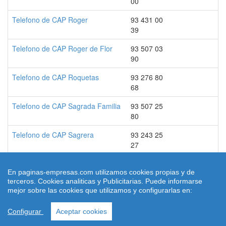
00
Telefono de CAP Roger
93 431 00
39
Telefono de CAP Roger de Flor
93 507 03
90
Telefono de CAP Roquetas
93 276 80
68
Telefono de CAP Sagrada Familia
93 507 25
80
Telefono de CAP Sagrera
93 243 25
27
En paginas-empresas.com utilizamos cookies propias y de
terceros. Cookies analiticas y Publicitarias. Puede informarse
© 2026 paginas-empresas.com
mejor sobre las cookies que utilizamos y configurarlas en:
Quienes Somos
|
Condiciones de uso
|
Aviso legal
|
contacto
|
Ley
Cookies
Configurar
Aceptar cookies