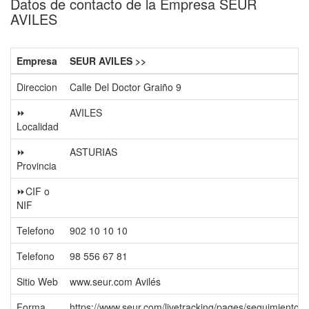
Datos de contacto de la Empresa SEUR
AVILES
Empresa
SEUR AVILES >>
Direccion
Calle Del Doctor Graiño 9
⏩
AVILES
Localidad
⏩
ASTURIAS
Provincia
⏩CIF o
NIF
Telefono
902 10 10 10
Telefono
98 556 67 81
Sitio Web
www.seur.com Avilés
Forma
https://www.seur.com/livetracking/pages/seguimiento-