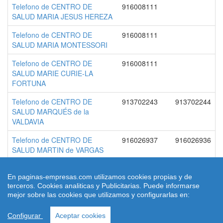
Telefono de CENTRO DE
916008111
SALUD MARIA JESUS HEREZA
Telefono de CENTRO DE
916008111
SALUD MARIA MONTESSORI
Telefono de CENTRO DE
916008111
SALUD MARIE CURIE-LA
FORTUNA
Telefono de CENTRO DE
913702243
913702244
SALUD MARQUÉS de la
VALDAVIA
Telefono de CENTRO DE
916026937
916026936
SALUD MARTIN de VARGAS
En paginas-empresas.com utilizamos cookies propias y de
terceros. Cookies analiticas y Publicitarias. Puede informarse
© 2026 paginas-empresas.com
mejor sobre las cookies que utilizamos y configurarlas en:
Quienes Somos
|
Condiciones de uso
|
Aviso legal
|
contacto
|
Ley
Cookies
Configurar
Aceptar cookies