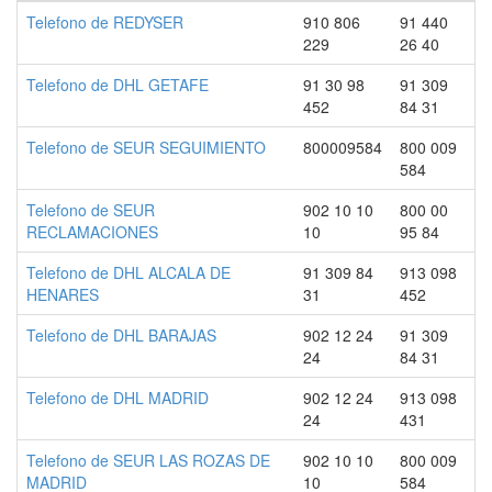
Telefono de REDYSER
910 806
91 440
229
26 40
Telefono de DHL GETAFE
91 30 98
91 309
452
84 31
Telefono de SEUR SEGUIMIENTO
800009584
800 009
584
Telefono de SEUR
902 10 10
800 00
RECLAMACIONES
10
95 84
Telefono de DHL ALCALA DE
91 309 84
913 098
HENARES
31
452
Telefono de DHL BARAJAS
902 12 24
91 309
24
84 31
Telefono de DHL MADRID
902 12 24
913 098
24
431
Telefono de SEUR LAS ROZAS DE
902 10 10
800 009
MADRID
10
584