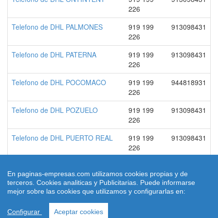
226
Telefono de DHL PALMONES
919 199
913098431
226
Telefono de DHL PATERNA
919 199
913098431
226
Telefono de DHL POCOMACO
919 199
944818931
226
Telefono de DHL POZUELO
919 199
913098431
226
Telefono de DHL PUERTO REAL
919 199
913098431
226
En paginas-empresas.com utilizamos cookies propias y de
terceros. Cookies analiticas y Publicitarias. Puede informarse
© 2026 paginas-empresas.com
mejor sobre las cookies que utilizamos y configurarlas en:
Quienes Somos
|
Condiciones de uso
|
Aviso legal
|
contacto
|
Ley
Cookies
Configurar
Aceptar cookies