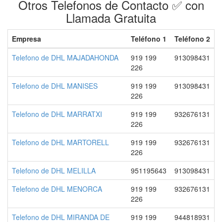
Otros Telefonos de Contacto ✅ con
Llamada Gratuita
Empresa
Teléfono 1
Teléfono 2
Telefono de DHL MAJADAHONDA
919 199
913098431
226
Telefono de DHL MANISES
919 199
913098431
226
Telefono de DHL MARRATXI
919 199
932676131
226
Telefono de DHL MARTORELL
919 199
932676131
226
Telefono de DHL MELILLA
951195643
913098431
Telefono de DHL MENORCA
919 199
932676131
226
Telefono de DHL MIRANDA DE
919 199
944818931