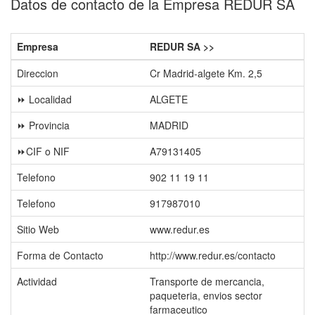
Datos de contacto de la Empresa REDUR SA
Empresa
REDUR SA >>
Direccion
Cr Madrid-algete Km. 2,5
⏩ Localidad
ALGETE
⏩ Provincia
MADRID
⏩CIF o NIF
A79131405
Telefono
902 11 19 11
Telefono
917987010
Sitio Web
www.redur.es
Forma de Contacto
http://www.redur.es/contacto
Actividad
Transporte de mercancia,
paqueteria, envios sector
farmaceutico