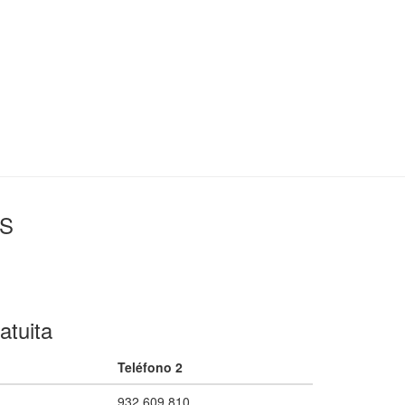
OS
atuita
Teléfono 2
932 609 810