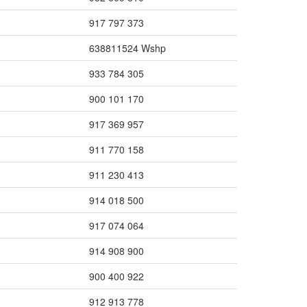
917 797 373
638811524 Wshp
933 784 305
900 101 170
917 369 957
911 770 158
911 230 413
914 018 500
917 074 064
914 908 900
900 400 922
912 913 778