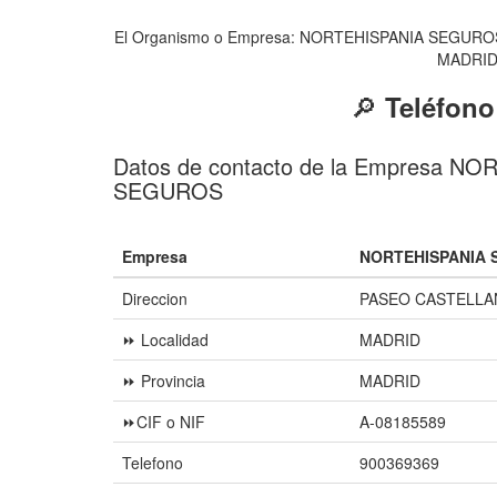
El Organismo o Empresa: NORTEHISPANIA SEGUROS ded
MADRID y
🔎
Teléfon
Datos de contacto de la Empresa N
SEGUROS
Empresa
NORTEHISPANIA 
Direccion
PASEO CASTELLAN
⏩ Localidad
MADRID
⏩ Provincia
MADRID
⏩CIF o NIF
A-08185589
Telefono
900369369