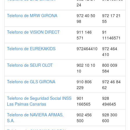
24
Telefono de MRW GIRONA
972 40 50
972 17 21
98
55
Telefono de VISION DIRECT
911 146
91
571
11146571
Telefono de EUREKAKIDS
972464410
972 464
410
Telefono de SEUR OLOT
902 10 10
800 009
10
584
Telefono de GLS GIRONA
910 806
972 46 84
229
62
Telefono de Seguridad Social INSS
901
928
Las Palmas Canarias
166565
494645
Telefono de NAVIERA ARMAS,
902 456
928 300
S.A.
500
600