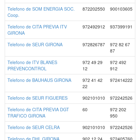
Telefono de SOM ENERGIA SOC.
872202550
900103605
Coop.
Telefono de CITA PREVIA ITV
972492912
937399191
GIRONA
Telefono de SEUR GIRONA
972826787
972 82 67
87
Telefono de ITV BLANES
972 49 29
972 492
PREVENCONTROL
12
912
Telefono de BAUHAUS GIRONA
972 41 42
972414222
22
Telefono de SEUR FIGUERES
902101010
972242526
Telefono de CITA PREVIA DGT
60
972 202
TRAFICO GIRONA
950
Telefono de SEUR CELRA
902101010
972242526
Telefono de DHL GIRONA
902 12 24
972405760