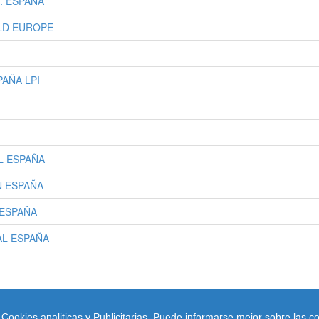
. ESPAÑA
ILD EUROPE
AÑA LPI
AL ESPAÑA
N ESPAÑA
 ESPAÑA
AL ESPAÑA
ookies analiticas y Publicitarias. Puede informarse mejor sobre las co