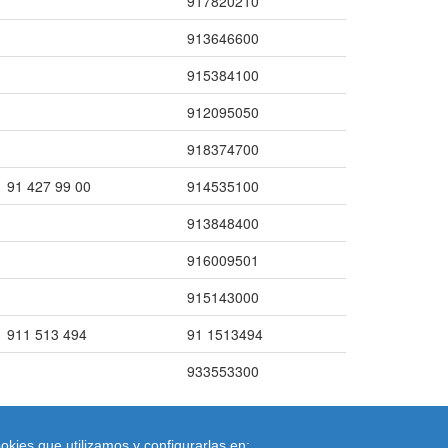
917820210
913646600
915384100
912095050
918374700
91 427 99 00
914535100
913848400
916009501
915143000
911 513 494
91 1513494
933553300
okies que utilizamos y configurarlas en: