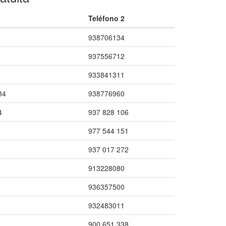
Teléfono 2
938706134
937556712
933841311
84
938776960
4
937 828 106
977 544 151
937 017 272
913228080
936357500
932483011
900 651 338