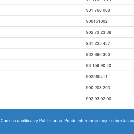
931 760 008
900151002
902 73 23 38
931 225 457
932 660 300
93 159 90 40
902565411
900 203 203
902 93 02 00
ookies analiticas y Publicitarias. Puede informarse mejor sobre las co
© 2026 paginas-empresas.com
uienes Somos
|
Condiciones de uso
|
Aviso legal
|
contacto
|
Ley Cooki