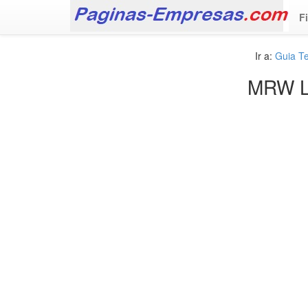
F
Ir a:
Guia T
MRW L