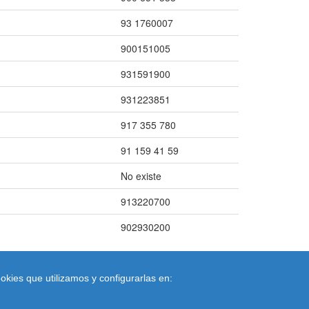
93 1760007
900151005
931591900
931223851
917 355 780
91 159 41 59
No existe
913220700
902930200
okies que utilizamos y configurarlas en:
es