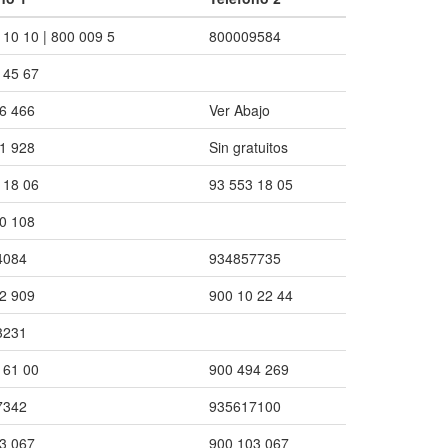
 10 10 | 800 009 5
800009584
 45 67
6 466
Ver Abajo
1 928
Sin gratuitos
 18 06
93 553 18 05
0 108
4084
934857735
2 909
900 10 22 44
3231
 61 00
900 494 269
7342
935617100
3 067
900 103 067