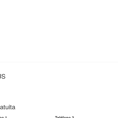
US
atuita
no 1
Teléfono 2