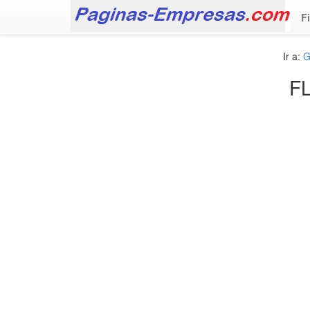
F
Ir a:
G
F