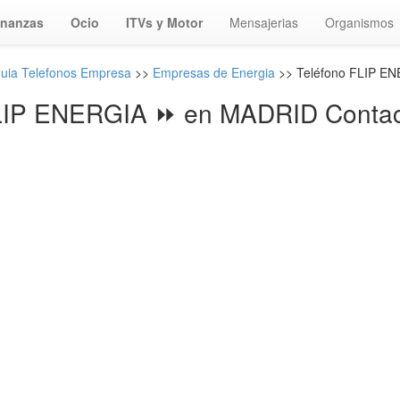
inanzas
Ocio
ITVs y Motor
Mensajerias
Organismos
uia Telefonos Empresa
>>
Empresas de Energia
>> Teléfono FLIP E
LIP ENERGIA ⏩ en MADRID Contac