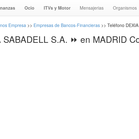
inanzas
Ocio
ITVs y Motor
Mensajerias
Organismos
onos Empresa
>>
Empresas de Bancos-Financieras
>> Teléfono DEXIA
 SABADELL S.A. ⏩ en MADRID Co