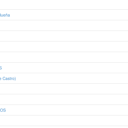
idueña
S
e Castro)
DOS