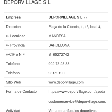
DEPORVILLAGE S L
Empresa
DEPORVILLAGE S L >>
Direccion
Plaça de la Ciència, 1, 1º, local 4,
⏩ Localidad
MANRESA
⏩ Provincia
BARCELONA
⏩CIF o NIF
B- 65272742
Telefono
902 73 23 38
Telefono
931591900
Sitio Web
www.deporvillage.com
Forma de Contacto
https://www.deporvillage.com/ayuda
|
customerservice@deporvillage.com.
Actividad
Venta de artíuculos deportivos