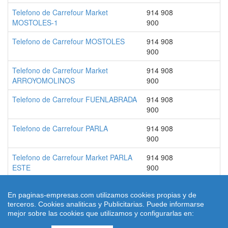
Telefono de Carrefour Market
914 908
MOSTOLES-1
900
Telefono de Carrefour MOSTOLES
914 908
900
Telefono de Carrefour Market
914 908
ARROYOMOLINOS
900
Telefono de Carrefour FUENLABRADA
914 908
900
Telefono de Carrefour PARLA
914 908
900
Telefono de Carrefour Market PARLA
914 908
ESTE
900
En paginas-empresas.com utilizamos cookies propias y de
terceros. Cookies analiticas y Publicitarias. Puede informarse
© 2026 paginas-empresas.com
mejor sobre las cookies que utilizamos y configurarlas en:
Quienes Somos
|
Condiciones de uso
|
Aviso legal
|
contacto
|
Ley