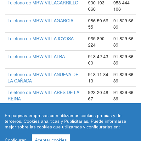
Telefono de MRW VILLACARRILLO
900 103
953 444
668
106
Telefono de MRW VILLAGARCIA
986 50 66
91 829 66
55
89
Telefono de MRW VILLAJOYOSA
965 890
91 829 66
224
89
Telefono de MRW VILLALBA
918 42 43
91 829 66
00
89
Telefono de MRW VILLANUEVA DE
918 11 84
91 829 66
LA CAÑADA
13
89
Telefono de MRW VILLARES DE LA
923 20 48
91 829 66
REINA
67
89
En paginas-empresas.com utilizamos cookies propias y de
terceros. Cookies analiticas y Publicitarias. Puede informarse
© 2026 paginas-empresas.com
mejor sobre las cookies que utilizamos y configurarlas en:
Quienes Somos
|
Condiciones de uso
|
Aviso legal
|
contacto
|
Ley
Cookies
Configurar
Aceptar cookies