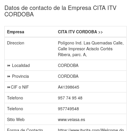
Datos de contacto de la Empresa CITA ITV
CORDOBA
Empresa
CITA ITV CORDOBA >>
Direccion
Polígono Ind. Las Quemadas Calle,
Calle Impresor Acisclo Cortés
Ribera, parc. A,
⏩ Localidad
CORDOBA
⏩ Provincia
CORDOBA
⏩CIF o NIF
A41398645
Telefono
957 74 95 48
Telefono
957749548
Sitio Web
www.veiasa.es
Forma de Contacto
https://www.itvcita.com/Welcome.do