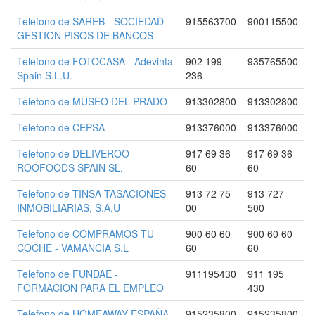
Telefono de SAREB - SOCIEDAD
915563700
900115500
GESTION PISOS DE BANCOS
Telefono de FOTOCASA - Adevinta
902 199
935765500
Spain S.L.U.
236
Telefono de MUSEO DEL PRADO
913302800
913302800
Telefono de CEPSA
913376000
913376000
Telefono de DELIVEROO -
917 69 36
917 69 36
ROOFOODS SPAIN SL.
60
60
Telefono de TINSA TASACIONES
913 72 75
913 727
INMOBILIARIAS, S.A.U
00
500
Telefono de COMPRAMOS TU
900 60 60
900 60 60
COCHE - VAMANCIA S.L
60
60
Telefono de FUNDAE -
911195430
911 195
FORMACION PARA EL EMPLEO
430
Telefono de HOMEAWAY ESPAÑA
915235800
915235800