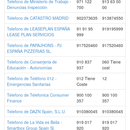
Telefono de Ministerio de Trabajo -
971 122
913 63 00
Denuncias Inspección
700
00
Telefono de CATASTRO MADRID
902373635
913874550
Telefono de LEASEPLAN ESPAÑA
91 91 95
919195999
LEASE PLAN SERVICIOS
999
Telefono de PAPAJHONS - PJ
917520460
917520460
ESPAÑA PIZZERIAS SL.
Telefono de Conserjeria de
910 837
060 Tiene
Educación - Autonomías
937
cost
Telefono de Teléfono 012 -
012 Tiene
12
Emergencias Sanitarias
Coste
Telefono de Telefonica Consumer
900 100
900 100
Finance
357
357
Telefono de DAZN Spain, S.L.U.
910380045
910380045
Telefono de La Vida es Bella -
919 017
919 017
Smartbox Group Spain Sl.
920
920